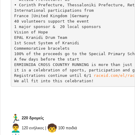
• Corinth Prefecture, Thessaloniki Prefecture, Ret
International participations from

France |United Kingdom |Germany

40 volunteers support the event

1 major sponsor &  20 local sponsors

Vision of Hope

EPAL Kranidi Drum Team

1st Scout System of Kranidi

Commemorative bracelets

100% of the proceeds go to the Special Primary Sch
A few days before the start

ERMIONIDA CROSS COUNTRY RUNNING is more than just a
it is a celebration of sports, participation and gi
Registrations continue until 6/1 
raceid.com/el/rac
220 δρομείς
120 ενήλικες |
100 παιδιά