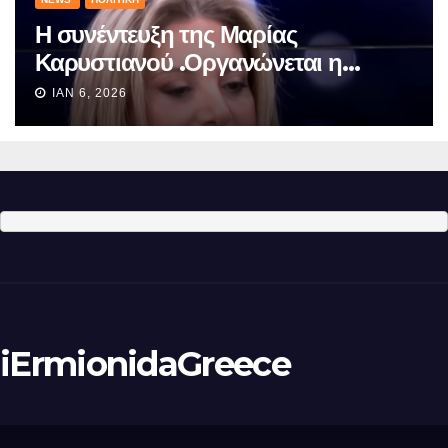
Η συνέντευξη της Μαρίας
Καρυστιανού .Οργανώνεται η
πολιτική κίνηση
ΙΑΝ 6, 2026
iErmionidaGreece