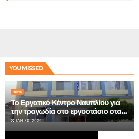
YOU MISSED
NEWS
Το Εργατικό Κέντρο Ναυπλίου γιά
την τραγωδία στο εργοστάσιο στα
Τρίκαλα.
ΙΑΝ 30, 2026