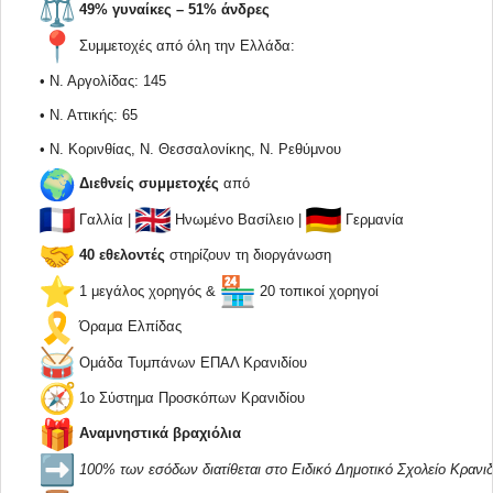
49% γυναίκες – 51% άνδρες
Συμμετοχές από όλη την Ελλάδα:
• Ν. Αργολίδας: 145
• Ν. Αττικής: 6
5
• Ν. Κορινθίας, Ν. Θεσσαλονίκης, Ν. Ρεθύμνου
Διεθνείς συμμετοχές
από
Γαλλία |
Ηνωμένο Βασίλειο |
Γερμανία
40 εθελοντές
στηρίζουν τη διοργάνωση
1 μεγάλος χορηγός &
20 τοπικοί χορηγοί
Όραμα Ελπίδας
Ομάδα Τυμπάνων ΕΠΑΛ Κρανιδίου
1ο Σύστημα Προσκόπων Κρανιδίου
Αναμνηστικά βραχιόλια
100% των εσόδων διατίθεται στο Ειδικό Δημοτικό Σχολείο Κρανιδ